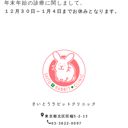
年末年始の診療に関しまして
、
１２月３０日～１月４日までお休みとなります。
さいとうラビットクリニック
location_on
東京都北区田端5-2-13
call
03-3822-0097